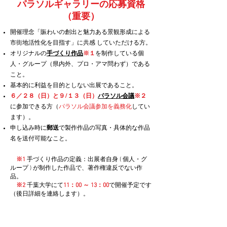
パラソルギャラリーの応募資格
（重要）
開催理念「賑わいの創出と魅力ある景観形成による
市街地活性化を目指す」に共感 していただける方。
オリジナルの
手づくり作品
※１
を制作している個
人・グループ（県内外、プロ・アマ問わず）である
こと。
基本的に利益を目的としない出展であること。
６／２８（日）と
９/１３（日）
パラソル会議
※２
に参加できる方（
パラソル会議参加を義務化
してい
ます）。
申し込み時に
郵送
で製作作品の写真・具体的な作品
名を送付可能なこと。
※1
手づくり作品の定義：出展者自身 ( 個人・グ
ループ ) が制作した作品で、著作権違反でない作
品。
※2
千葉大学にて
11：00 ～ 13：00
で開催予定です
（後日詳細を連絡します）。