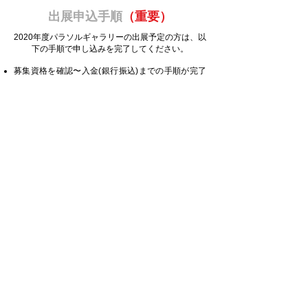
出展申込手順
（重要）
2020年度パラソルギャラリーの出展予定の方は、以
下の手順で申し込みを完了してください。
募集資格を確認〜入金(銀行振込)までの手順が完了
した時点で、出展申し込みが完了となり、
先着順
で
出展者受付をします。
各種書類の提出と、出展協賛金の入金が確認出来次
第、出展申し込み完了となります
（6/14 消印有
効）
。
​詳細は次項の募集要項をご覧ください。
募集要項