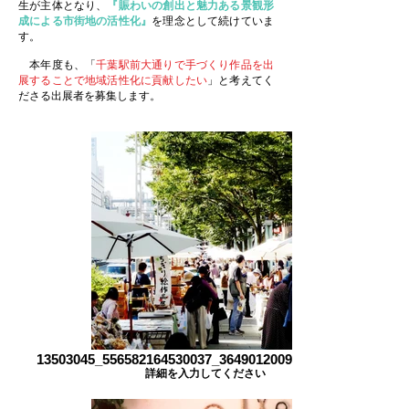
生が主体となり、
『賑わいの創出と魅力ある景観形
成による市街地の活性化』
を理念として続けていま
す。
本年度も、「
千葉駅前大通りで手づくり作品を出
展することで地域活性化に貢献したい
」と考えてく
ださる出展者を募集します。
13503045_556582164530037_3649012009129523594_o
詳細を入力してください