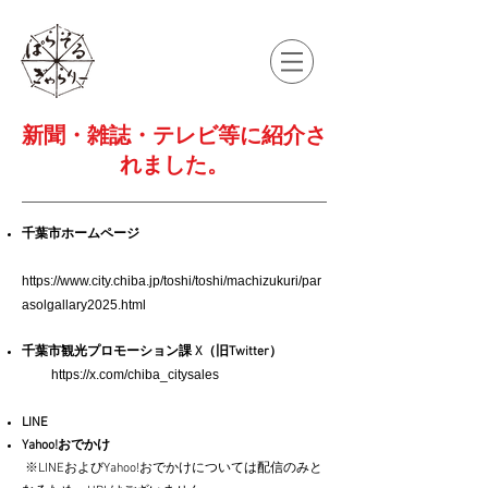
新聞・雑誌・テレビ等に紹介さ
れました。
千葉市ホームページ
https://www.city.chiba.jp/toshi/toshi/machizukuri/par
asolgallary2025.html
千葉市観光プロモーション課 X（旧Twitter）
https://x.com/chiba_citysales
LINE
Yahoo!おでかけ
​
※LINEおよびYahoo!おでかけについては配信のみと