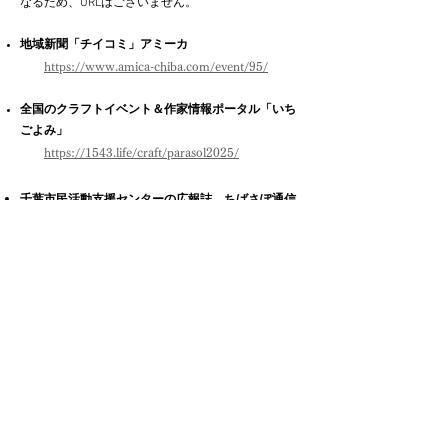
なるため、URLはございません。
地域新聞「チイコミ」アミーカ
https://www.amica-chiba.com/event/95/
全国のクラフトイベント＆作家情報ポータル「いち
ごよみ」
https://1543.life/craft/parasol2025/
千葉市民活動支援センターの広報誌、ちばさぽ通信
https://chiba-npo.net/organizations/12624/
ONION NEWS
https://onionworld.jp/spot/detail/1188728?
mode=preview
千葉市観光協会 千葉市観光ガイド
https://www.chibacity-
ta.or.jp/events/event/parasol-gallery-24
©
2000 - 2026
by Parasol Gallery All
Rights Reserved.