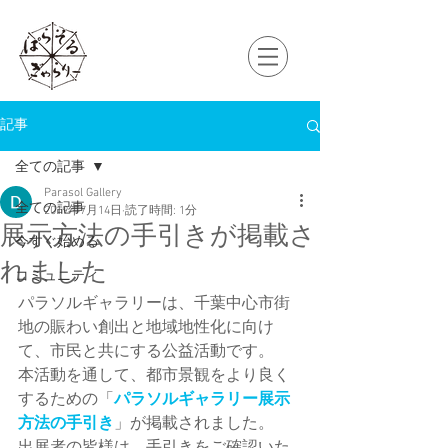
記事
全ての記事
Parasol Gallery
全ての記事
2019年7月14日
読了時間: 1分
展示方法の手引きが掲載さ
今すぐ始める
れました
コミュニティ
パラソルギャラリーは、千葉中心市街
地の賑わい創出と地域地性化に向け
て、市民と共にする公益活動です。
本活動を通して、都市景観をより良く
するための「
パラソルギャラリー展示
方法の手引き
」が掲載されました。