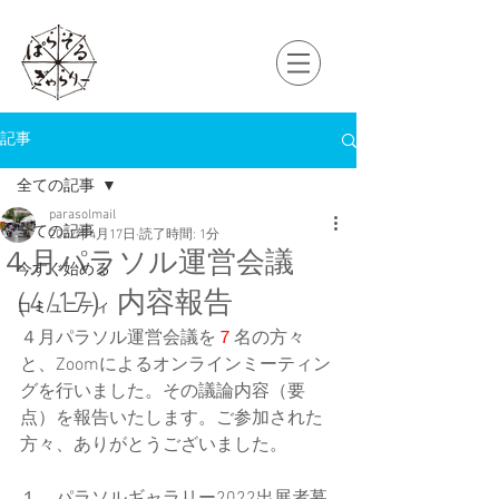
記事
全ての記事
parasolmail
全ての記事
2022年4月17日
読了時間: 1分
４月パラソル運営会議
今すぐ始める
（4/17）内容報告
コミュニティ
４月パラソル運営会議を
７
名の方々
と、Zoomによるオンラインミーティン
グを行いました。その
議論内容（要
点）を報告いたします。ご参加された
方々、ありがとうございました。