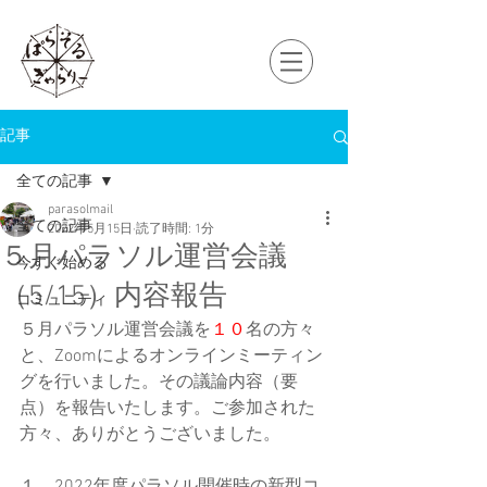
記事
全ての記事
parasolmail
全ての記事
2022年5月15日
読了時間: 1分
５月パラソル運営会議
今すぐ始める
（5/15）内容報告
コミュニティ
５月パラソル運営会議を
１０
名の方々
と、Zoomによるオンラインミーティン
グを行いました。その
議論内容（要
点）を報告いたします。ご参加された
方々、ありがとうございました。