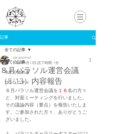
記事
全ての記事
parasolmail
全ての記事
2023年8月13日
読了時間: 1分
８月パラソル運営会議
今すぐ始める
（8/13）内容報告
コミュニティ
８月パラソル運営会議を
１８
名の方々
と、対面ミーティングを行いました。
その議論内容（要点）を報告いたしま
す。ご参加された方々、ありがとうご
ざいました。