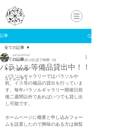
記事
全ての記事
parasolmail
全ての記事
2016年8月23日
読了時間: 1分
パラソル等備品貸出中！！
今すぐ始める
パラソルギャラリーではパラソルや
コミュニティ
机、イス等の備品の貸出を行っていま
す。毎年パラソルギャラリー開催日前
後二週間以外であればいつでも貸し出
し可能です。
ホームページに概要と申し込みフォー
ムを設置したので興味のある方は御覧