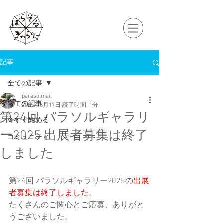
記事
全ての記事
parasolmail
全ての記事
2025年6月17日
読了時間: 1分
第24回 パラソルギャラリ
今すぐ始める
ー2025 出展者募集は終了
コミュニティ
しました
第24回 パラソルギャラリー2025の
出展
者募集は終了しました
。
たくさんのご関心とご応募、ありがと
うございました。