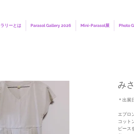
ャラリーとは
Parasol Gallery 2026
Mini-Parasol展
Photo G
み
＊出
エプロ
コット
ピース