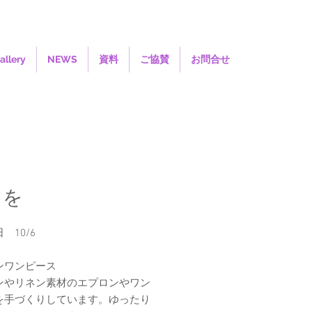
allery
NEWS
資料
ご協賛
お問合せ
さを
展日
10/6
ンワンピース
ンやリネン素材のエプロンやワン
を手づくりしています。ゆったり