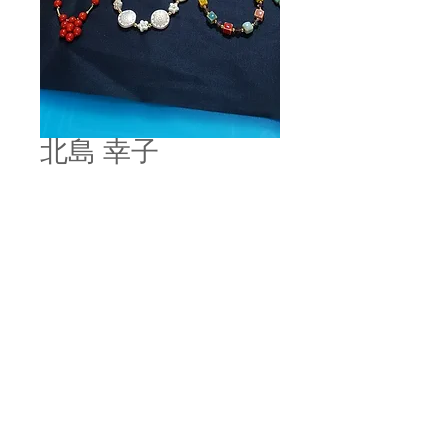
北島 幸子
＊出展日
10/6
趣味のクラフト
アクセサリーやバッグの手作りを楽
しんでいます。秋から冬にかけての
季節感に合った作品を展示します。
ぜひ、ご覧ください。
©
2000 - 2026
by Parasol Gallery All
Rights Reserved.