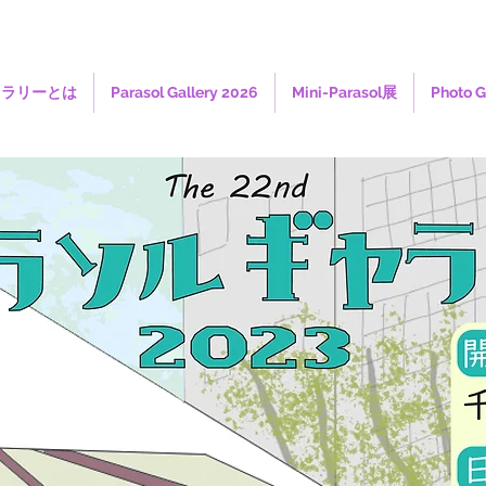
ャラリーとは
Parasol Gallery 2026
Mini-Parasol展
Photo G