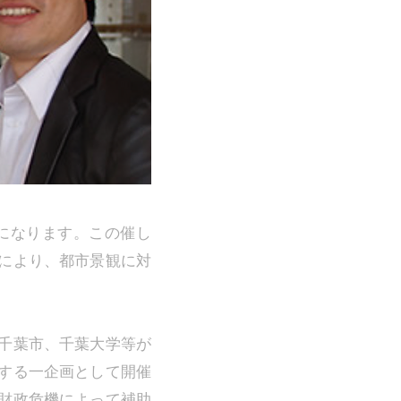
とになります。この催し
により、都市景観に対
千葉市、千葉大学等が
する一企画として開催
財政危機によって補助