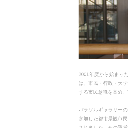
2001年度から始ま
は、市民・行政・大学
する市民意識を高め、
パラソルギャラリーの
参加した都市景観市民
されました。その運営