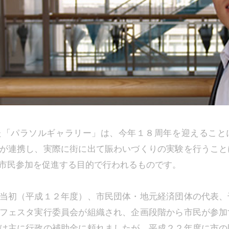
った「パラソルギャラリー」は、今年１８周年を迎えるこ
が連携し、実際に街に出て賑わいづくりの実験を行うこと
市民参加を促進する目的で行われるものです。
当初（平成１２年度）、市民団体・地元経済団体の代表、
フェスタ実行委員会が組織され、企画段階から市民が参加
は主に行政の補助金に頼れましたが、平成２２年度に市の