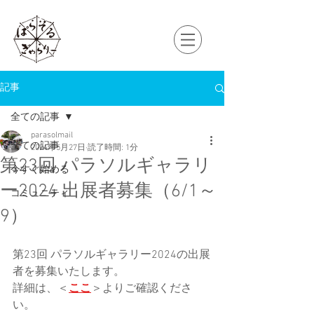
記事
全ての記事
parasolmail
全ての記事
2024年5月27日
読了時間: 1分
第23回 パラソルギャラリ
今すぐ始める
ー2024 出展者募集（6/1～
コミュニティ
9）
第23回 パラソルギャラリー2024の出展
者を募集いたします。
詳細は、＜
ここ
＞よりご確認くださ
い。